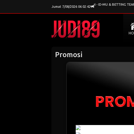
YUK MAINKAN - ID-MU & BETTING TEAM TER
Jumat 7/08/2026 06:02:42
HO
Promosi