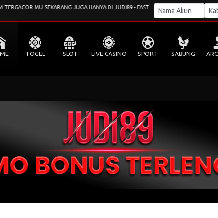
GACOR MU SEKARANG JUGA HANYA DI JUDI89 - FAST RESPON SILAKAN HUBUNGI LIVE
ME
TOGEL
SLOT
LIVE CASINO
SPORT
SABUNG
ARC