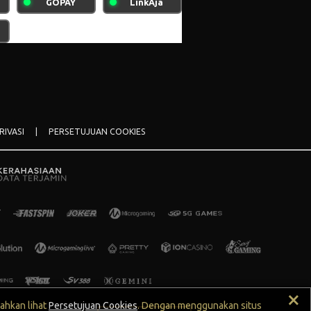
GOPAY
LinkAja
RIVASI
|
PERSETUJUAN COOKIES
×
ahkan lihat
Persetujuan Cookies
. Dengan menggunakan situs